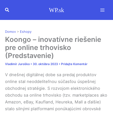
Preskočiť
Hľadať
WP.sk
na
obsah
Domov
>
Eshopy
Koongo – inovatívne riešenie
pre online trhovisko
(Predstavenie)
Vladimír Juroško
•
30. októbra 2023
•
Pridajte Komentár
V dnešnej digitálnej dobe sa predaj produktov
online stal neoddeliteľnou súčasťou úspešnej
obchodnej stratégie. S rozvojom elektronického
obchodu sa online trhovisko (tzv. marketplaces ako
Amazon, eBay, Kaufland, Heureka, Mall a ďalšie)
stalo silnými platformami ponúkajúcimi obrovské