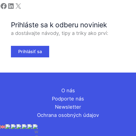
Facebook
LinkedIn
X
Prihláste sa k odberu noviniek
a dostávajte návody, tipy a triky ako prví:
Prihlásiť sa
O nás
Podporte nás
Newsletter
Ochrana osobných údajov